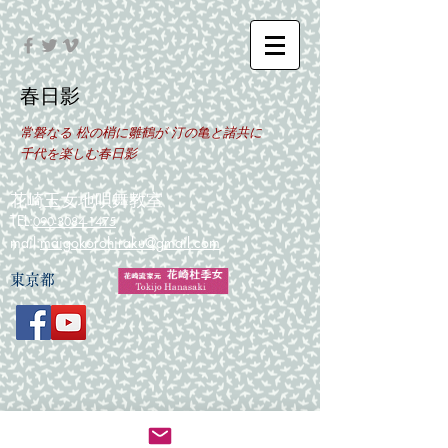
​春日影
常磐なる 松の梢に雛鶴が 汀の亀と諸共に
千代を楽しむ春日影
花崎玉女地唄舞教室
TEL:
090-3084-1475
mail:
maigokorohiraku@gmail.com
​東京都